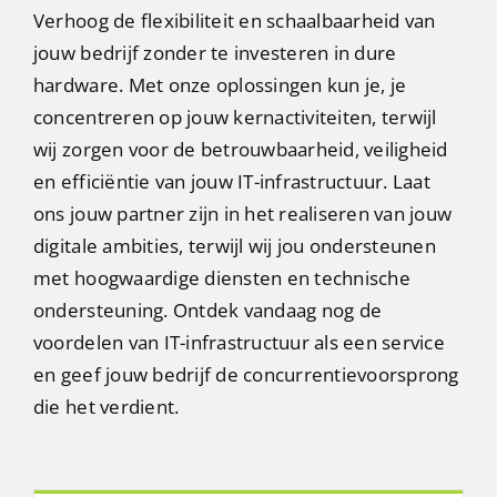
Verhoog de flexibiliteit en schaalbaarheid van
jouw
bedrijf zonder te investeren in dure
hardware. Met onze oplossingen ku
n je, je
concentreren
op
jo
uw kernactiviteiten, terwijl
wij zorgen voor de betrouwbaarheid, veiligheid
en efficiëntie van
jo
uw IT-infrastructuur. Laat
ons
jo
uw partner zijn in het realiseren van
jo
uw
digitale ambities, terwijl wij
jou
ondersteunen
met hoogwaardige diensten en technische
ondersteuning. Ontdek vandaag nog de
voordelen van IT-infrastructuur als een service
en geef
jo
uw bedrijf de concurrentievoorsprong
die het verdient.