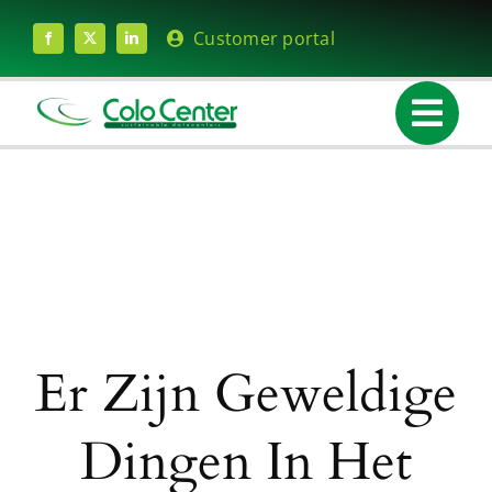
Skip
Customer portal
to
content
Er Zijn Geweldige
Dingen In Het